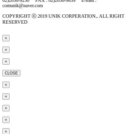
02)2636-9230 FAX : 02)2636-9839 E-mail :
comunik@naver.com
COPYRIGHT ⓒ 2019 UNIK CORPERATION,. ALL RIGHT
RESERVED
×
×
×
CLOSE
×
×
×
×
×