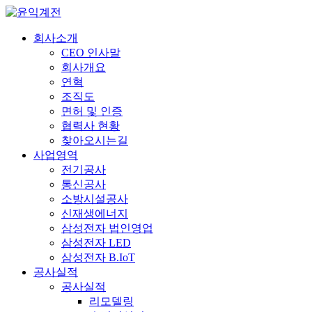
회사소개
CEO 인사말
회사개요
연혁
조직도
면허 및 인증
협력사 현황
찾아오시는길
사업영역
전기공사
통신공사
소방시설공사
신재생에너지
삼성전자 법인영업
삼성전자 LED
삼성전자 B.IoT
공사실적
공사실적
리모델링