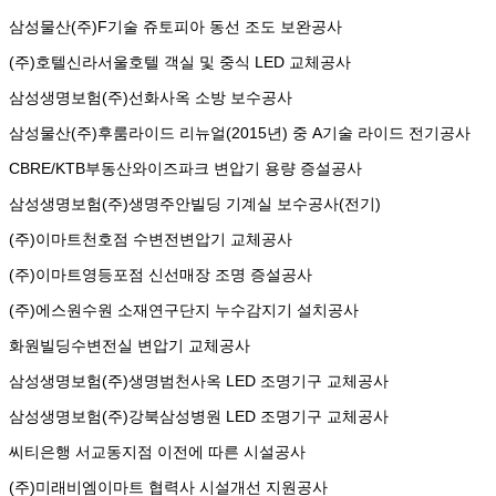
삼성물산(주)
F기술 쥬토피아 동선 조도 보완공사
(주)호텔신라
서울호텔 객실 및 중식 LED 교체공사
삼성생명보험(주)
선화사옥 소방 보수공사
삼성물산(주)
후룸라이드 리뉴얼(2015년) 중 A기술 라이드 전기공사
CBRE/KTB부동산
와이즈파크 변압기 용량 증설공사
삼성생명보험(주)
생명주안빌딩 기계실 보수공사(전기)
(주)이마트
천호점 수변전변압기 교체공사
(주)이마트
영등포점 신선매장 조명 증설공사
(주)에스원
수원 소재연구단지 누수감지기 설치공사
화원빌딩
수변전실 변압기 교체공사
삼성생명보험(주)
생명범천사옥 LED 조명기구 교체공사
삼성생명보험(주)
강북삼성병원 LED 조명기구 교체공사
씨티은행
서교동지점 이전에 따른 시설공사
(주)미래비엠
이마트 협력사 시설개선 지원공사