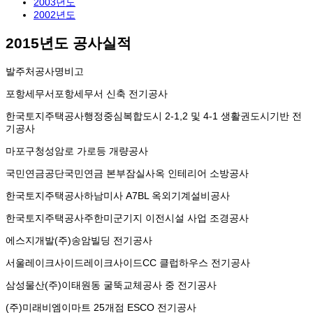
2003년도
2002년도
2015년도 공사실적
발주처
공사명
비고
포항세무서
포항세무서 신축 전기공사
한국토지주택공사
행정중심복합도시 2-1,2 및 4-1 생활권도시기반 전
기공사
마포구청
성암로 가로등 개량공사
국민연금공단
국민연금 본부잠실사옥 인테리어 소방공사
한국토지주택공사
하남미사 A7BL 옥외기계설비공사
한국토지주택공사
주한미군기지 이전시설 사업 조경공사
에스지개발(주)
송암빌딩 전기공사
서울레이크사이드
레이크사이드CC 클럽하우스 전기공사
삼성물산(주)
이태원동 굴뚝교체공사 중 전기공사
(주)미래비엠
이마트 25개점 ESCO 전기공사