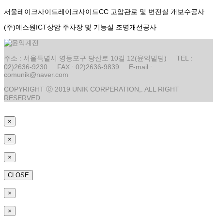
서울레이크사이드
레이크사이드CC 고압관로 및 변전실 개보수공사
(주)에스원
ICT상암 주차장 및 기능실 조명개선공사
주소 : 서울특별시 영등포구 당산로 10길 12(윤익빌딩) TEL :
02)2636-9230 FAX : 02)2636-9839 E-mail :
comunik@naver.com
COPYRIGHT ⓒ 2019 UNIK CORPERATION,. ALL RIGHT
RESERVED
×
×
×
CLOSE
×
×