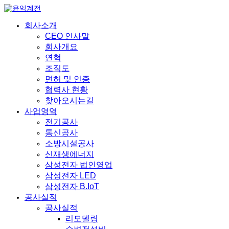
회사소개
CEO 인사말
회사개요
연혁
조직도
면허 및 인증
협력사 현황
찾아오시는길
사업영역
전기공사
통신공사
소방시설공사
신재생에너지
삼성전자 법인영업
삼성전자 LED
삼성전자 B.IoT
공사실적
공사실적
리모델링