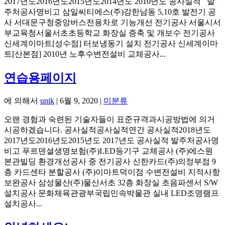
2017년도2016년도2015년도2014년도 2010년도 공사실적 발
주처공사명비고 삼일씨티에스(주)강한남동 5,10호 발전기 공
사 서대문구청중앙버스전용차로 기능개선 전기공사 서울시서
부교육청서울서초초등학교 화장실 증축 및 개보수 전기공사
신세계이마트[성수점] 터보냉동기 설치 전기공사 신세계이마
트[산본점] 2010년 노후수변전설비 교체공사...
연습용페이지
에 의해서
unik
|
6월 9, 2020
|
미분류
오랜 경험과 숙련된 기술자들이 표준규격과시공방법에 의거
시공하겠습니다. 공사실적공사실적연간 공사실적2018년도
2017년도2016년도2015년도 2017년도 공사실적 발주처공사명
비고 푸르덴셜생명보험(주)LED등기구 교체공사 (주)에스원
본관빌딩 환경개선공사 중 전기공사 신한카드(주)의정부점 9
층 카드센타 분할공사 (주)이마트덕이점 수변전설비 지적사항
보완공사 삼성물산(주)물산서초 32층 화장실 초음파센서 S/W
설치공사 문화체육관광부국립민속박물관 실내 LED조명램프
설치공사...