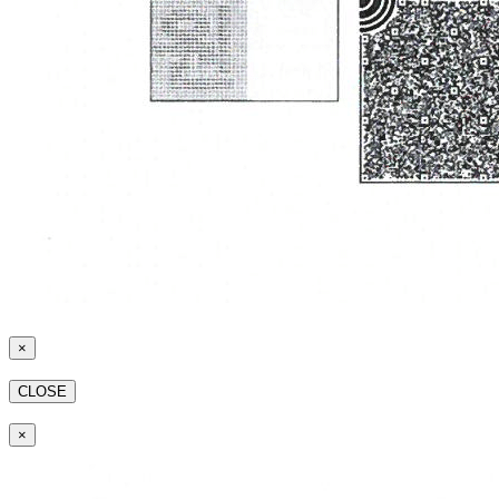
×
CLOSE
×