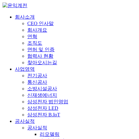
회사소개
CEO 인사말
회사개요
연혁
조직도
면허 및 인증
협력사 현황
찾아오시는길
사업영역
전기공사
통신공사
소방시설공사
신재생에너지
삼성전자 법인영업
삼성전자 LED
삼성전자 B.IoT
공사실적
공사실적
리모델링