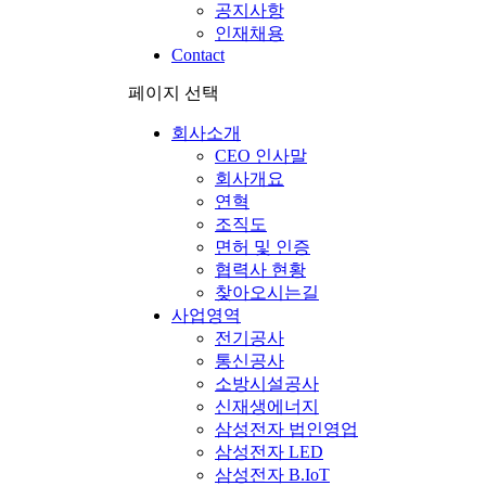
공지사항
인재채용
Contact
페이지 선택
회사소개
CEO 인사말
회사개요
연혁
조직도
면허 및 인증
협력사 현황
찾아오시는길
사업영역
전기공사
통신공사
소방시설공사
신재생에너지
삼성전자 법인영업
삼성전자 LED
삼성전자 B.IoT