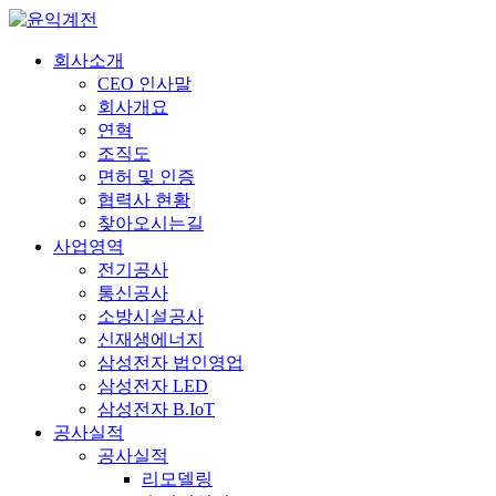
회사소개
CEO 인사말
회사개요
연혁
조직도
면허 및 인증
협력사 현황
찾아오시는길
사업영역
전기공사
통신공사
소방시설공사
신재생에너지
삼성전자 법인영업
삼성전자 LED
삼성전자 B.IoT
공사실적
공사실적
리모델링