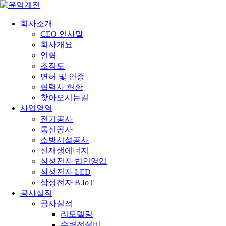
회사소개
CEO 인사말
회사개요
연혁
조직도
면허 및 인증
협력사 현황
찾아오시는길
사업영역
전기공사
통신공사
소방시설공사
신재생에너지
삼성전자 법인영업
삼성전자 LED
삼성전자 B.IoT
공사실적
공사실적
리모델링
수변전설비