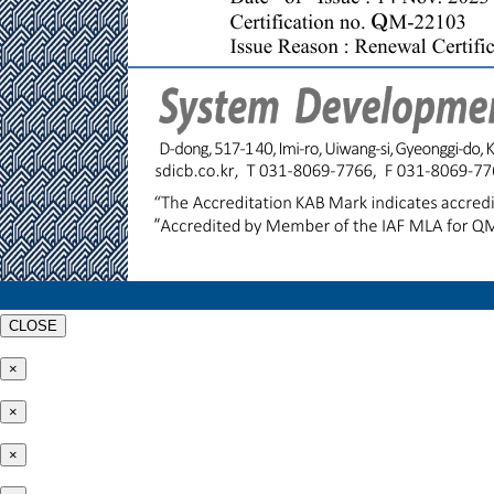
CLOSE
×
×
×