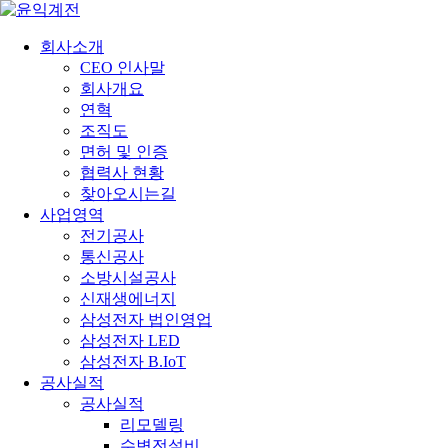
회사소개
CEO 인사말
회사개요
연혁
조직도
면허 및 인증
협력사 현황
찾아오시는길
사업영역
전기공사
통신공사
소방시설공사
신재생에너지
삼성전자 법인영업
삼성전자 LED
삼성전자 B.IoT
공사실적
공사실적
리모델링
수변전설비