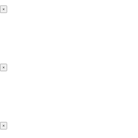
×
×
×