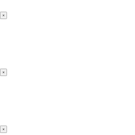
×
×
×