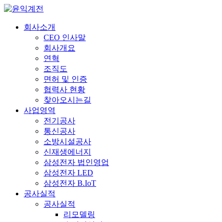
회사소개
CEO 인사말
회사개요
연혁
조직도
면허 및 인증
협력사 현황
찾아오시는길
사업영역
전기공사
통신공사
소방시설공사
신재생에너지
삼성전자 법인영업
삼성전자 LED
삼성전자 B.IoT
공사실적
공사실적
리모델링