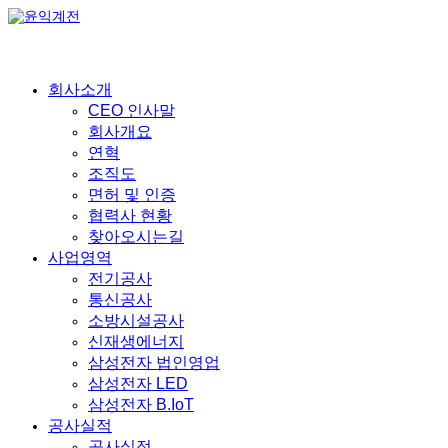
회사소개
CEO 인사말
회사개요
연혁
조직도
면허 및 인증
협력사 현황
찾아오시는길
사업영역
전기공사
통신공사
소방시설공사
신재생에너지
삼성전자 법인영업
삼성전자 LED
삼성전자 B.IoT
공사실적
공사실적