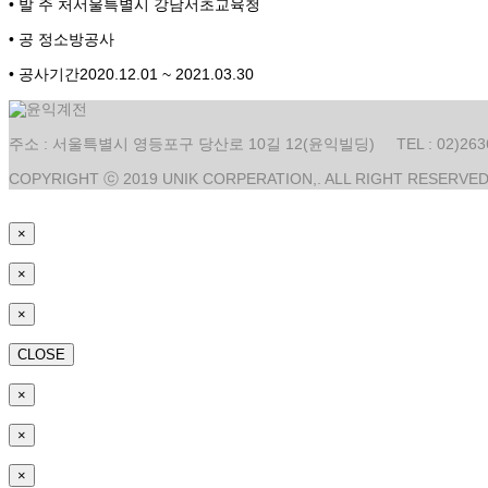
• 발 주 처
서울특별시 강남서초교육청
• 공 정
소방공사
• 공사기간
2020.12.01 ~ 2021.03.30
주소 : 서울특별시 영등포구 당산로 10길 12(윤익빌딩) TEL : 02)2636-9230
COPYRIGHT ⓒ 2019 UNIK CORPERATION,. ALL RIGHT RESERVE
×
×
×
CLOSE
×
×
×