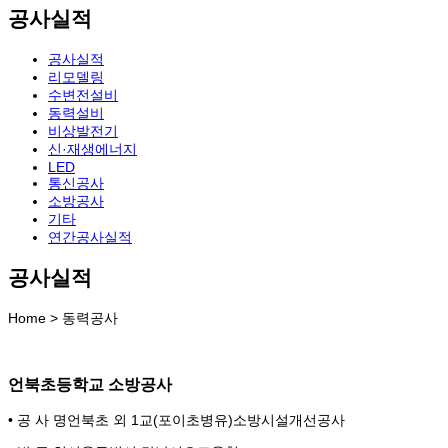
공사실적
공사실적
리모델링
수변전설비
동력설비
비상발전기
신·재생에너지
LED
통신공사
소방공사
기타
연간공사실적
공사실적
Home > 동력공사
언북초등학교 소방공사
• 공 사 명
언북초 외 1교(포이초병유)소방시설개선공사