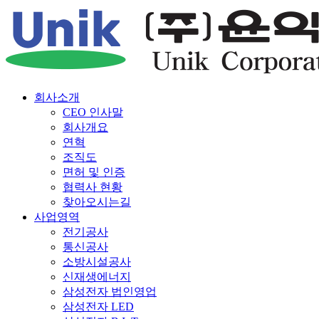
회사소개
CEO 인사말
회사개요
연혁
조직도
면허 및 인증
협력사 현황
찾아오시는길
사업영역
전기공사
통신공사
소방시설공사
신재생에너지
삼성전자 법인영업
삼성전자 LED