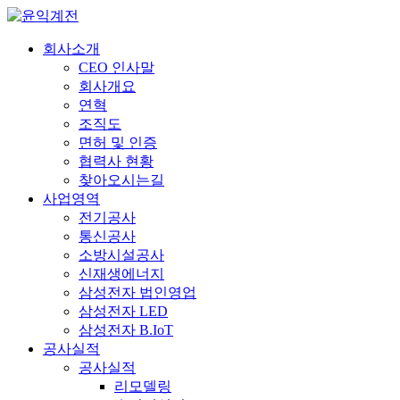
회사소개
CEO 인사말
회사개요
연혁
조직도
면허 및 인증
협력사 현황
찾아오시는길
사업영역
전기공사
통신공사
소방시설공사
신재생에너지
삼성전자 법인영업
삼성전자 LED
삼성전자 B.IoT
공사실적
공사실적
리모델링