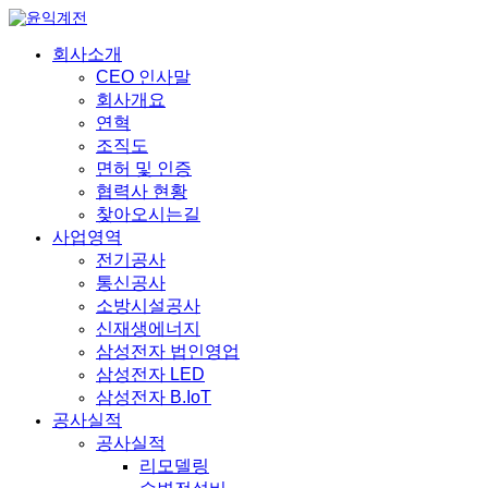
회사소개
CEO 인사말
회사개요
연혁
조직도
면허 및 인증
협력사 현황
찾아오시는길
사업영역
전기공사
통신공사
소방시설공사
신재생에너지
삼성전자 법인영업
삼성전자 LED
삼성전자 B.IoT
공사실적
공사실적
리모델링