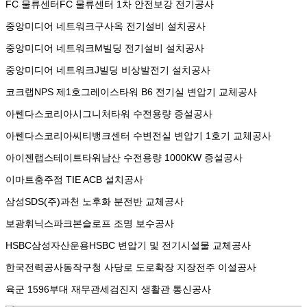
FC 물류센터
FC 물류센터 1차 안전보강 전기공사
중앙미디어 네트워크
구사옥 전기설비 설치공사
중앙미디어 네트워크
M빌딩 전기설비 설치공사
중앙미디어 네트워크
J빌딩 비상발전기 설치공사
코크랩NPS 제1호
그레이스타워 B6 전기실 변압기 교체공사
아쎈다스코리아
시그니처타워 수전용량 증설공사
아쎈다스코리아
씨티뱅크센터 수변전실 변압기 1호기 교체공사
아이젠랩
스테이트타워남산 수전용량 1000KW 증설공사
이마트
충주점 TIE ACB 설치공사
삼성SDS(주)
과천 노후화 분전반 교체공사
보광휘닉스파크
본슬로프 조명 보수공사
HSBC삼성자산운용
HSBC 변압기 및 전기시설물 교체공사
한국전력공사
동작구청 사당로 도로확장 지장전주 이설공사
육군 1596부대 재무관
세검진지 생활관 통신공사