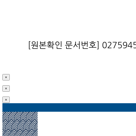
×
×
×