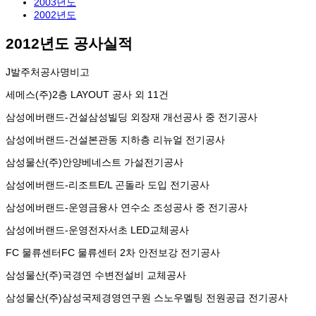
2003년도
2002년도
2012년도 공사실적
J발주처
공사명
비고
세메스(주)
2층 LAYOUT 공사 외 11건
삼성에버랜드-건설
삼성빌딩 외장재 개선공사 중 전기공사
삼성에버랜드-건설
본관동 지하층 리뉴얼 전기공사
삼성물산(주)
안양베네스트 가설전기공사
삼성에버랜드-리조트
E/L 곤돌라 도입 전기공사
삼성에버랜드-운영
금융사 연수소 조성공사 중 전기공사
삼성에버랜드-운영
전자서초 LED교체공사
FC 물류센터
FC 물류센터 2차 안전보강 전기공사
삼성물산(주)
국경연 수변전설비 교체공사
삼성물산(주)
삼성국제경영연구원 스노우멜팅 전원공급 전기공사