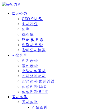
회사소개
CEO 인사말
회사개요
연혁
조직도
면허 및 인증
협력사 현황
찾아오시는길
사업영역
전기공사
통신공사
소방시설공사
신재생에너지
삼성전자 법인영업
삼성전자 LED
삼성전자 B.IoT
공사실적
공사실적
리모델링