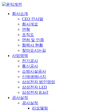
회사소개
CEO 인사말
회사개요
연혁
조직도
면허 및 인증
협력사 현황
찾아오시는길
사업영역
전기공사
통신공사
소방시설공사
신재생에너지
삼성전자 법인영업
삼성전자 LED
삼성전자 B.IoT
공사실적
공사실적
리모델링